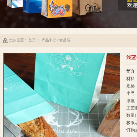
您的位置：
首页
>
产品中心
>食品袋
浅蓝
简介
材料
规格
小号：
厚度：
工艺
数量
极限
订购热线