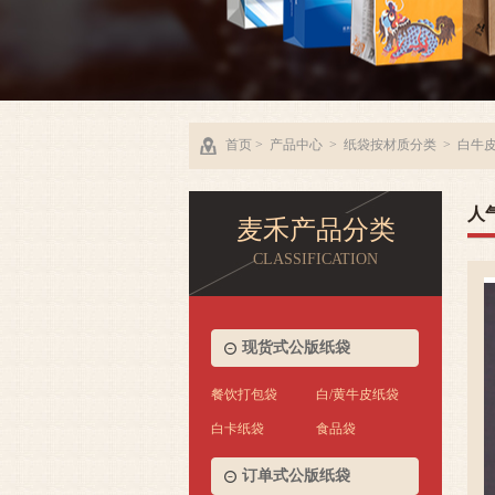
首页
>
产品中心
>
纸袋按材质分类
>
白牛
人
麦禾产品分类
CLASSIFICATION
餐饮烘焙打包袋系列-黄牛皮纸袋
现货式公版纸袋
简介：
材料：黄牛皮规格：10个尺寸现货可选，也可以按需
餐饮打包袋
白/黄牛皮纸袋
定做厚度：120克/130克工艺要求：无印刷，牛皮纸绳
白卡纸袋
食品袋
数量(起订)：现货1只起，定做1000起极限承重：5公
斤以上产品星级：订购热…
订单式公版纸袋