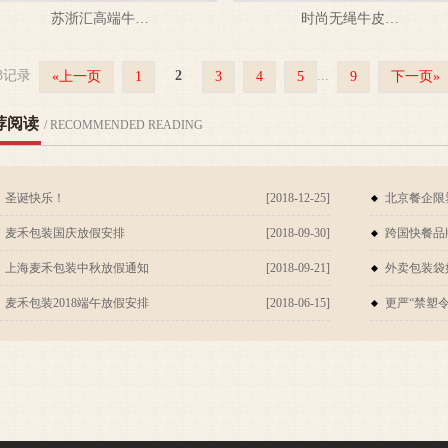
苏浙汇高端牛…
时尚无绳牛皮…
3记录
2
...
«上一页
1
3
4
5
9
下一页»
荐阅读
/ RECOMMENDED READING
圣诞快乐！
[2018-12-25]
北京餐企限
麦禾包装国庆放假安排
[2018-09-30]
跨国快餐品
上海麦禾包装中秋放假通知
[2018-09-21]
外卖包装袋
麦禾包装2018端午放假安排
[2018-06-15]
更严“禁塑