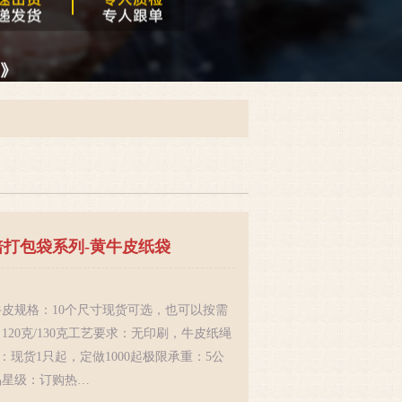
袋定做样例-怡然面包
：
：白牛皮规格：可根据客户要求尺寸大小定制厚
00克、120克、130克、150克工艺要求：适合单
色数量(起订)：3000只极限承重：3公斤左右订
177-0181-3513